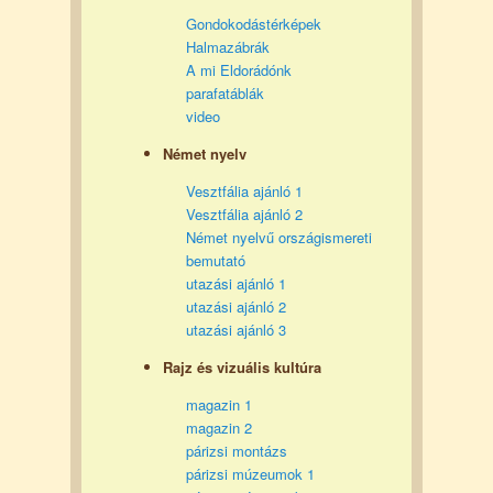
Gondokodástérképek
Halmazábrák
A mi Eldorádónk
parafatáblák
video
Német nyelv
Vesztfália ajánló 1
Vesztfália ajánló 2
Német nyelvű országismereti
bemutató
utazási ajánló 1
utazási ajánló 2
utazási ajánló 3
Rajz és vizuális kultúra
magazin 1
magazin 2
párizsi montázs
párizsi múzeumok 1