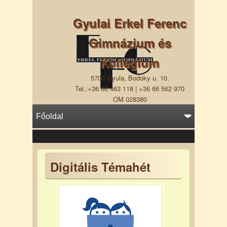
Gyulai Erkel Ferenc
Gimnázium és
Kollégium
5700 Gyula, Bodoky u. 10.
Tel.:+36 66 463 118 | +36 66 562 970
OM 028380
Digitális Témahét