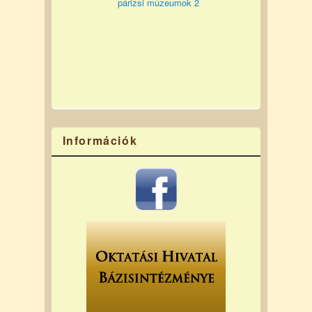
párizsi múzeumok 2
Információk