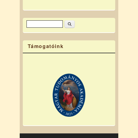
Keresés
Keresés űrlap
Támogatóink