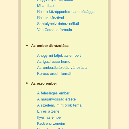
Mi a hiba?
Rajz a középpontos hasonlósággal
Rajzok körzővel
Skatulyaelv doboz nélkül
Van Cardano-formula
Az ember ábrázolása
Ahogy mi látjuk az embert
Az igazi ecce homo
Az emberábrázolás változása
Keress arcot, formát!
Az érző ember
A felesleges ember
A magányosság érzete
A szerlem, mint örök téma
Én és a zene
Ilyen az ember
Kedvenc zenéim