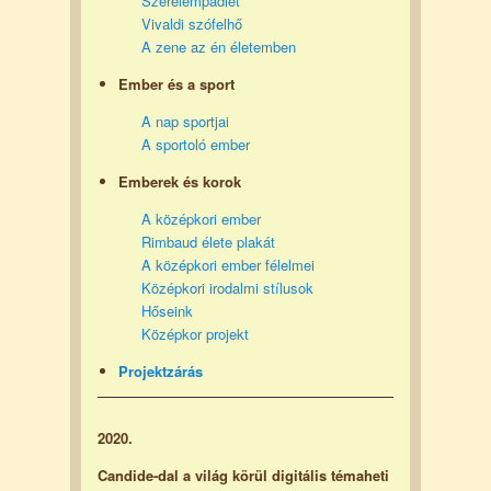
Szerelempadlet
Vivaldi szófelhő
A zene az én életemben
Ember és a sport
A nap sportjai
A sportoló ember
Emberek és korok
A középkori ember
Rimbaud élete plakát
A középkori ember félelmei
Középkori irodalmi stílusok
Hőseink
K
özépkor projekt
Projektzárás
2020.
Candide-dal a világ körül digitális témaheti