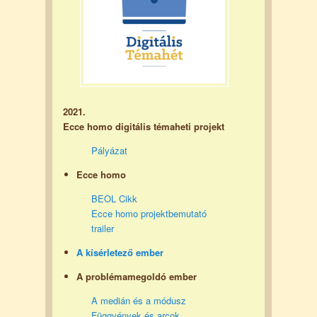
2021.
Ecce homo digitális témaheti projekt
Pályázat
Ecce homo
BEOL Cikk
Ecce homo projektbemutató
trailer
A kísérletező ember
A problémamegoldó ember
A medián és a módusz
Függvények és arcok