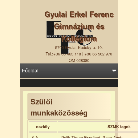
Gyulai Erkel Ferenc
Gimnázium és
Kollégium
5700 Gyula, Bodoky u. 10.
Tel.:+36 66 463 118 | +36 66 562 970
OM 028380
Szülői
munkaközösség
osztály
SZMK tagok
9.A
Palik Tímea Erzsébet, Papp Anett