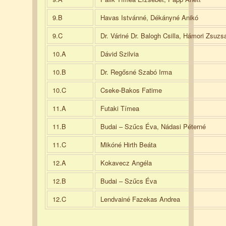
9.B
Havas Istvánné, Dékányné Anikó
9.C
Dr. Váriné Dr. Balogh Csilla, Hámori Zsuzs
10.A
Dávid Szilvia
10.B
Dr. Regősné Szabó Irma
10.C
Cseke-Bakos Fatime
11.A
Futaki Tímea
11.B
Budai – Szűcs Éva, Nádasi Péterné
11.C
Mikóné Hirth Beáta
12.A
Kokavecz Angéla
12.B
Budai – Szűcs Éva
12.C
Lendvainé Fazekas Andrea