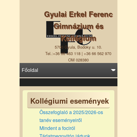
Gyulai Erkel Ferenc
Gimnázium és
Kollégium
5700 Gyula, Bodoky u. 10.
Tel.:+36 66 463 118 | +36 66 562 970
OM 028380
Kollégiumi események
Összefoglaló a 2025/2026-os
tanév eseményeiről
Mindent a fociról
Tárlatmegnyitón jártunk