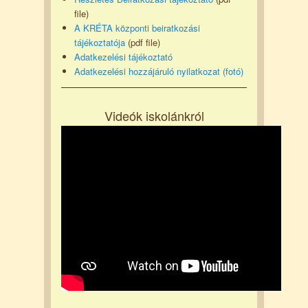
file)
A KRÉTA központi beiratkozási
tájékoztatója
(pdf file)
Adatkezelési tájékoztató
Adatkezelési hozzájáruló nyilatkozat (fotó)
Videók iskolánkról