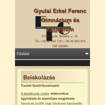
Gyulai Erkel Ferenc
Gimnázium és
Kollégium
5700 Gyula, Bodoky u. 10.
Tel.:+36 66 463 118 | +36 66 562 970
OM 028380
Beiskolázás
Tisztelt Szülő/Gondviselő!
A beiratkozás módja
:
elektronikus
ügyintézés és személyes megjelenés
(tanuló és szülők vagy törvényes képviselők).