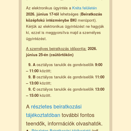
Az elektronikus ügyintés a
Kréta felületén
2026. június 17-től
lehetséges (
Beiratkozás
középfokú intézménybe BKI
menüpont).
Kérjük az elektronikus ügyintézést ne hagyják
ki, ezzel is meggyorsítva majd a személyes
ügyintézést.
A személyes beiratkozás időpontja:
2026.
június 25-én (csütörtökön)
9. A
osztályos tanulók és gondviselőik
9:00
– 11:00
között;
9. B
osztályos tanulók és gondviselőik
11:00
– 13:00
között;
9. C
osztályos tanulók és gondviselőik
13:00
– 15:00
között.
A
részletes beiratkozási
tájékoztatóban
további fontos
teendők, információk olvashatók.
Részletes Beiratkozási tájékoztató
(pdf