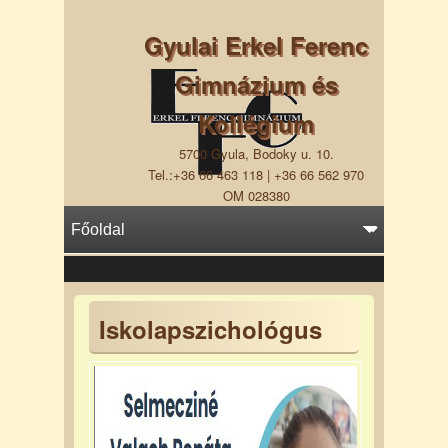
Gyulai Erkel Ferenc
Gimnázium és
Kollégium
5700 Gyula, Bodoky u. 10.
Tel.:+36 66 463 118 | +36 66 562 970
OM 028380
Iskolapszichológus