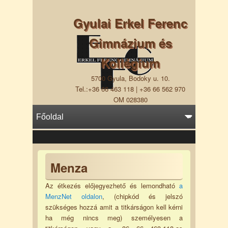
Gyulai Erkel Ferenc
Gimnázium és
Kollégium
5700 Gyula, Bodoky u. 10.
Tel.:+36 66 463 118 | +36 66 562 970
OM 028380
Menza
Az étkezés előjegyezhető és lemondható
a
MenzNet oldalon
, (chipkód és jelszó
szükséges hozzá amit a titkárságon kell kérni
ha még nincs meg) személyesen a