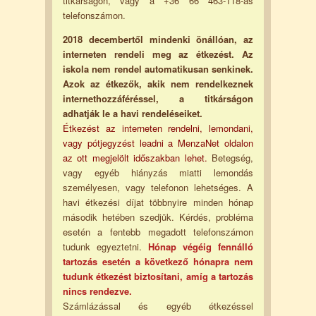
titkárságon, vagy a +36 66 463-118-as
telefonszámon.
2018 decembertől mindenki önállóan, az
interneten rendeli meg az étkezést. Az
iskola nem rendel automatikusan senkinek.
Azok az étkezők, akik nem rendelkeznek
internethozzáféréssel, a titkárságon
adhatják le a havi rendeléseiket.
Étkezést az interneten rendelni, lemondani,
vagy pótjegyzést leadni a MenzaNet oldalon
az ott megjelölt időszakban lehet.
Betegség,
vagy egyéb hiányzás miatti lemondás
személyesen, vagy telefonon lehetséges. A
havi étkezési díjat többnyire minden hónap
második hetében szedjük. Kérdés, probléma
esetén a fentebb megadott telefonszámon
tudunk egyeztetni.
Hónap végéig fennálló
tartozás esetén a következő hónapra nem
tudunk étkezést biztosítani, amíg a tartozás
nincs rendezve.
Számlázással és egyéb étkezéssel