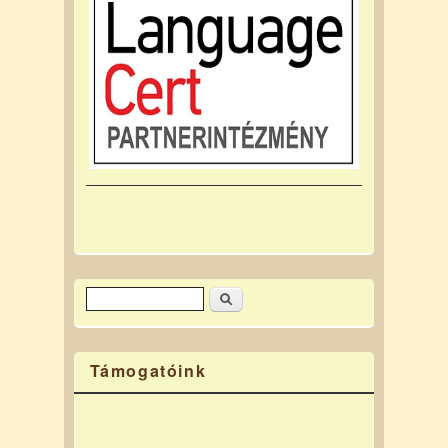
Keresés
Keresés űrlap
Támogatóink