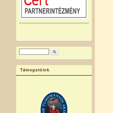
Keresés
Keresés űrlap
Támogatóink