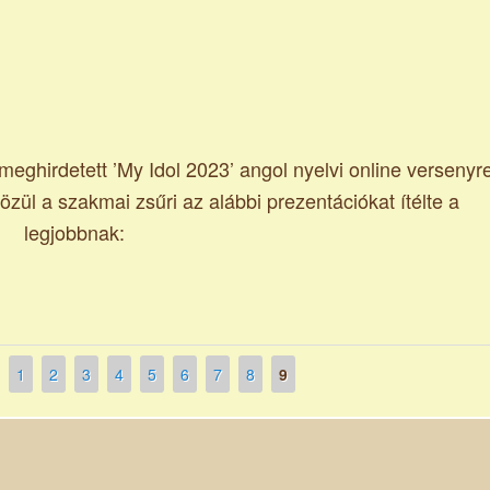
eghirdetett ’My Idol 2023’ angol nyelvi online versenyr
ül a szakmai zsűri az alábbi prezentációkat ítélte a
legjobbnak:
1
2
3
4
5
6
7
8
9