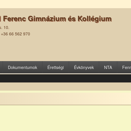
l Ferenc Gimnázium és Kollégium
. 10.
| +36 66 562 970
Dokumentumok
Érettségi
Évkönyvek
NTA
Fenn