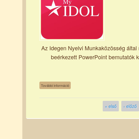
Az Idegen Nyelvi Munkaközösség által m
beérkezett PowerPoint bemutatók köz
My Idol 2023 tartalommal kapcsolatosan
További információ
« első
‹ előző
Oldalak