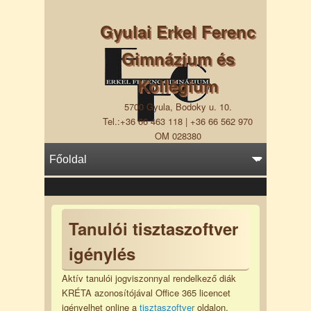
Gyulai Erkel Ferenc
Gimnázium és
Kollégium
5700 Gyula, Bodoky u. 10.
Tel.:+36 66 463 118 | +36 66 562 970
OM 028380
Tanulói tisztaszoftver
igénylés
Aktív tanulói jogviszonnyal rendelkező diák
KRÉTA azonosítójával Office 365 licencet
igényelhet online a
tisztaszoftver
oldalon.