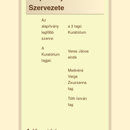
Szervezete
Az
alapítvány
a 3 tagú
legfőbb
Kuratórium
szerve:
A
Veres János
Kuratórium
elnök
tagjai:
Medvéné
Varga
Zsuzsanna
tag
Tóth István
tag