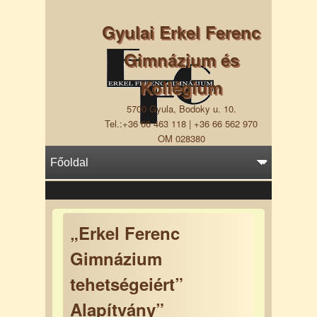
Gyulai Erkel Ferenc
Gimnázium és
Kollégium
5700 Gyula, Bodoky u. 10.
Tel.:+36 66 463 118 | +36 66 562 970
OM 028380
„Erkel Ferenc
Gimnázium
tehetségeiért”
Alapítvány”