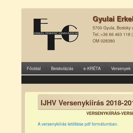
Gyulai Erke
5700 Gyula, Bodoky u
Tel.:+36 66 463 118 
OM 028380
Főoldal
Beiskolázás
e-KRÉTA
Versenyek
IJHV Versenykiírás 2018-20
VERSENYKIÍRÁS-VERS
A versenykiírás letöltése pdf formátumban.