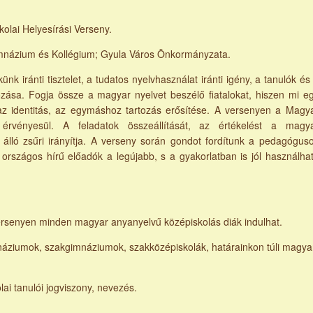
olai Helyesírási Verseny.
imnázium és Kollégium; Gyula Város Önkormányzata.
nk iránti tisztelet, a tudatos nyelvhasználat iránti igény, a tanulók és
ása. Fogja össze a magyar nyelvet beszélő fiatalokat, hiszen mi e
az identitás, az egymáshoz tartozás erősítése. A versenyen a Magy
érvényesül. A feladatok összeállítását, az értékelést a magy
 álló zsűri irányítja. A verseny során gondot fordítunk a pedagógus
országos hírű előadók a legújabb, s a gyakorlatban is jól használha
ersenyen minden magyar anyanyelvű középiskolás diák indulhat.
áziumok, szakgimnáziumok, szakközépiskolák, határainkon túli magya
lai tanulói jogviszony, nevezés.