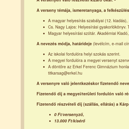
A verseny témája, ismeretanyaga, a felkészülé
A magyar helyesírás szabályai (12. kiadás),
Cs. Nagy Lajos: Helyesírási gyakorlókönyv. 
Magyar helyesírási szótár. Akadémiai Kiadó
A nevezés módja, határideje
(levélcím, e-mail cí
Az iskolai fordulóra helyi szokás szerint.
A megyei fordulóra a megyei versenyt szer
A döntőre az Erkel Ferenc Gimnázium honlap
titkarsag@erkel.hu
A versenyre való jelentkezéskor fizetendő neve
Fizetendő díj a megyei/területi fordulón való r
Fizetendő részvételi díj (szállás, ellátás) a K
0 Ft/versenyző,
13.000 Ft/kísérő