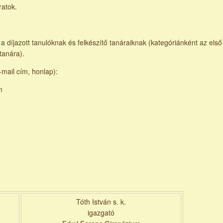
ratok.
a díjazott tanulóknak és felkészítő tanáraiknak (kategóriánként az első
 tanára).
-mail cím, honlap):
m
Tóth István s. k.
igazgató