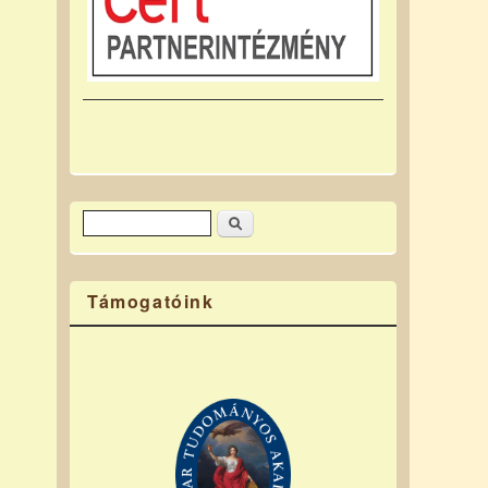
Keresés
Keresés űrlap
Támogatóink