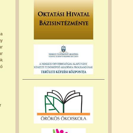
 a
gy
ar
ar
ok
tó
r