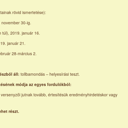
tainak rövid ismertetése):
8. november 30-ig.
n túl), 2019. január 16.
19. január 21.
bruár 28-március 2.
részből áll:
tollbamondás – helyesírási teszt.
sítésének módja az egyes fordulókból:
s versenyzői jutnak tovább, értesítésük eredményhirdetéskor vagy
het részt.