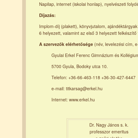
Napilap, internet (iskolai honlap), nyelvészeti folyói
Díjazás:
Implom-díj (plakett), könyvjutalom, ajándéktárgyak 
6 helyezett, valamint az első 3 helyezett felkészítő
A szervezők elérhetősége
(név, levelezési cím, e
Gyulai Erkel Ferenc Gimnázium és Kollégiu
5700 Gyula, Bodoky utca 10.
Telefon: +36-66-463-118 +36-30-427-6447
e-mail: titkarsag@erkel.hu
Internet: www.erkel.hu
Dr. Nagy János s. k.
professzor emeritus