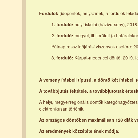
Fordulók
(időpontok, helyszínek, a fordulók felada
1. forduló:
helyi-iskolai (háziverseny), 201
2. forduló:
megyei, ill. területi (a határainko
Pótnap rossz időjárási viszonyok esetére: 20
3. forduló:
Kárpát-medencei döntő, 2019. fe
A verseny írásbeli típusú, a döntő két írásbeli 
A továbbjutás feltétele, a továbbjutottak érte
A helyi, megyei/regionális döntők kategóriagyőzte
elektronikusan történik.
Az országos döntőben maximálisan 128 diák ve
Az eredmények közzétételének módja: