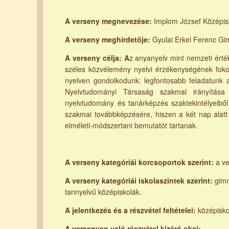
A verseny megnevezése:
Implom József Középisk
A verseny meghirdetője:
Gyulai Erkel Ferenc G
A verseny célja: A
z anyanyelv mint nemzeti értékü
széles közvélemény nyelvi érzékenységének fokoz
nyelven gondolkodunk: legfontosabb feladatunk 
Nyelvtudományi Társaság szakmai irányítása 
nyelvtudomány és tanárképzés szaktekintélyeiből
szakmai továbbképzésére, hiszen a két nap alatt 
elméleti-módszertani bemutatót tartanak.
A verseny kategóriái korcsoportok szerint:
a v
A verseny kategóriái iskolaszintek szerint:
gimn
tannyelvű középiskolák.
A jelentkezés és a részvétel feltételei:
középisko
A versenyen való részvétel kizáró okai: -