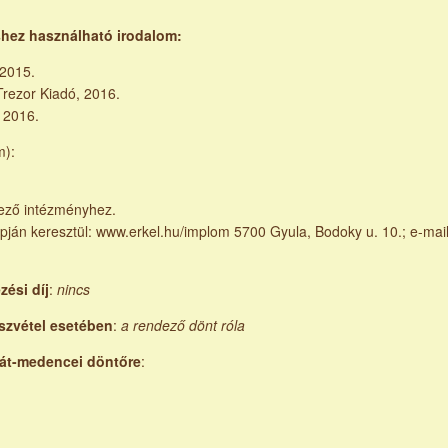
shez használható irodalom:
 2015.
Trezor Kiadó, 2016.
, 2016.
m):
vező intézményhez.
ján keresztül: www.erkel.hu/implom 5700 Gyula, Bodoky u. 10.; e-mail
zési díj
:
nincs
észvétel esetében
:
a rendező dönt róla
árpát-medencei döntőre
: