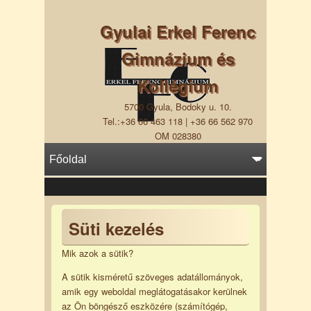
Gyulai Erkel Ferenc
Gimnázium és
Kollégium
5700 Gyula, Bodoky u. 10.
Tel.:+36 66 463 118 | +36 66 562 970
OM 028380
Süti kezelés
Mik azok a sütik?
A sütik kisméretű szöveges adatállományok,
amik egy weboldal meglátogatásakor kerülnek
az Ön böngésző eszközére (számítógép,