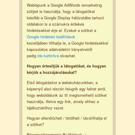
Weblapunk a Google AdWords remarketing
sütijeit is használja, hogy a látogatókat
később a Google Display hálózatába tartozó
oldalakon is a számukra érdekes
hirdetésekkel érje el. Ezeket a sütiket a
Google hirdetési beállítások
kezelőjében tilthatja le, a Google hirdetésekkel
kapcsolatos adatvédelmi irányelveiről
pedig
ide kattintva
olvashat.
Hogyan értesítjük a látogatókat, és hogyan
kérjük a hozzájárulásukat?
Első látogatáskor a webáruházunkban, a
képernyő alsó részén felugrik egy felirat arról,
hogy weboldalunk az itt megismerhető sütiket
használja, illetve egy link, amely ehhez a
tájékoztatóhoz vezet.
Hogyan ellenőrizheti / törölheti / távolíthatja el
a sütiket?
Böngészőprogramja Beállítások ->