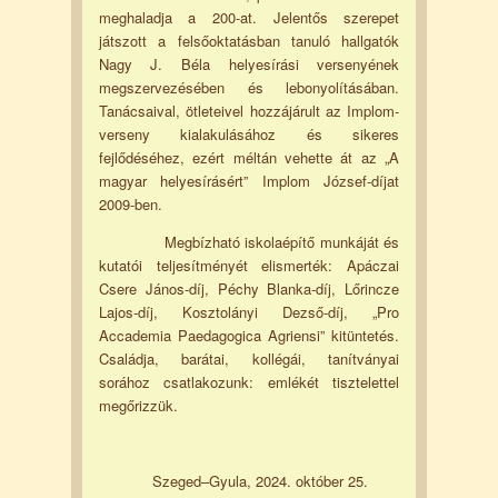
meghaladja a 200-at. Jelentős szerepet
játszott a felsőoktatásban tanuló hallgatók
Nagy J. Béla helyesírási versenyének
megszervezésében és lebonyolításában.
Tanácsaival, ötleteivel hozzájárult az Implom-
verseny kialakulásához és sikeres
fejlődéséhez, ezért méltán vehette át az „A
magyar helyesírásért” Implom József-díjat
2009-ben.
Megbízható iskolaépítő munkáját és
kutatói teljesítményét elismerték: Apáczai
Csere János-díj, Péchy Blanka-díj, Lőrincze
Lajos-díj, Kosztolányi Dezső-díj, „Pro
Accademia Paedagogica Agriensi” kitüntetés.
Családja, barátai, kollégái, tanítványai
sorához csatlakozunk: emlékét tisztelettel
megőrizzük.
Szeged–Gyula, 2024. október 25.