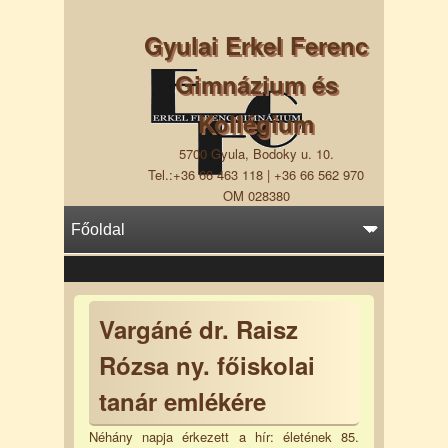
Gyulai Erkel Ferenc
Gimnázium és
Kollégium
5700 Gyula, Bodoky u. 10.
Tel.:+36 66 463 118 | +36 66 562 970
OM 028380
Vargáné dr. Raisz
Rózsa ny. főiskolai
tanár emlékére
Néhány napja érkezett a hír: életének 85.