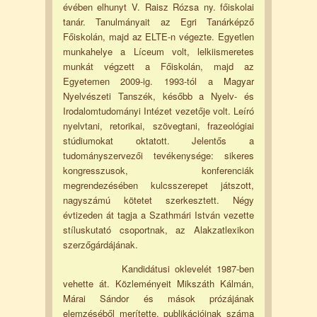
évében elhunyt V. Raisz Rózsa ny. főiskolai
tanár. Tanulmányait az Egri Tanárképző
Főiskolán, majd az ELTE-n végezte. Egyetlen
munkahelye a Líceum volt, lelkiismeretes
munkát végzett a Főiskolán, majd az
Egyetemen 2009-ig. 1993-tól a Magyar
Nyelvészeti Tanszék, később a Nyelv- és
Irodalomtudományi Intézet vezetője volt. Leíró
nyelvtani, retorikai, szövegtani, frazeológiai
stúdiumokat oktatott. Jelentős a
tudományszervezői tevékenysége: sikeres
kongresszusok, konferenciák
megrendezésében kulcsszerepet játszott,
nagyszámú kötetet szerkesztett. Négy
évtizeden át tagja a Szathmári István vezette
stíluskutató csoportnak, az Alakzatlexikon
szerzőgárdájának.
Kandidátusi oklevelét 1987-ben
vehette át. Közleményeit Mikszáth Kálmán,
Márai Sándor és mások prózájának
elemzéséből merítette, publikációinak száma