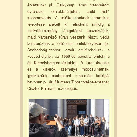
érkeztünk: pl. Csiky-nap, aradi tizenhárom
évforduló, emlékfa-ültetés, „zöld hét”,
szoboravatás. A találkozásoknak tematikus
felépítése alakult ki: elsőként mindig a
testvérintézmény látogatását abszolváljuk,
majd városnéző túrán veszünk részt, végül
koszorúzunk a történelmi emlékhelyeken (pl.
Szabadság-szobor; aradi emlékobeliszk a
vesztőhelynél, az 1956-os pécskai emlékmű
és Klebelsberg-emléktábla). A túra útvonala
és a kísérők személye módosulhatnak,
igyekszünk esetenként más-más kollégát
bevonni: pl. dr. Muntean Tibor történelemtanár,
Ciszter Kálmán múzeológus.