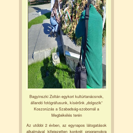
Bagyinszki Zoltán egykori kultúrtanácsnok,
állandó fotógráfusunk, kísérőnk „dolgozik”
Koszorúzás a Szabadság-szobornál a
Megbékélés terén
Az utóbbi 2 évben, az egynapos látogatások
alkalmával kifejezetten konkrét programokra