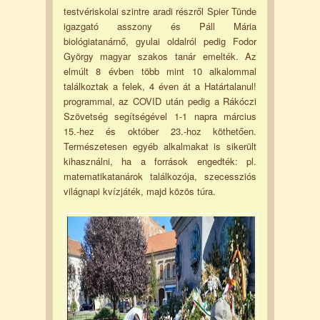
testvériskolai szintre aradi részről Spier Tünde
igazgató asszony és Páll Mária
biológiatanárnő, gyulai oldalról pedig Fodor
György magyar szakos tanár emelték. Az
elmúlt 8 évben több mint 10 alkalommal
találkoztak a felek, 4 éven át a Határtalanul!
programmal, az COVID után pedig a Rákóczi
Szövetség segítségével 1-1 napra március
15.-hez és október 23.-hoz köthetően.
Természetesen egyéb alkalmakat is sikerült
kihasználni, ha a források engedték: pl.
matematikatanárok találkozója, szecessziós
világnapi kvízjáték, majd közös túra.