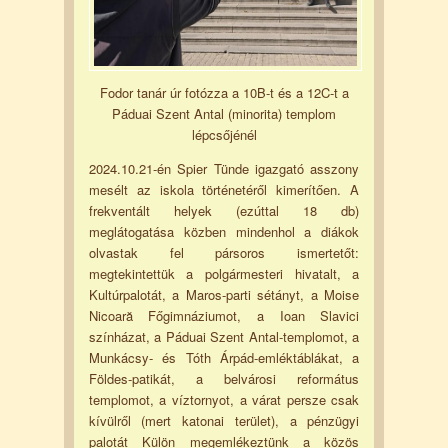
Fodor tanár úr fotózza a 10B-t és a 12C-t a
Páduai Szent Antal (minorita) templom
lépcsőjénél
2024.10.21-én Spier Tünde igazgató asszony
mesélt az iskola történetéről kimerítően. A
frekventált helyek (ezúttal 18 db)
meglátogatása közben mindenhol a diákok
olvastak fel pársoros ismertetőt:
megtekintettük a polgármesteri hivatalt, a
Kultúrpalotát, a Maros-parti sétányt, a Moise
Nicoară Főgimnáziumot, a Ioan Slavici
színházat, a Páduai Szent Antal-templomot, a
Munkácsy- és Tóth Árpád-emléktáblákat, a
Földes-patikát, a belvárosi református
templomot, a víztornyot, a várat persze csak
kívülről (mert katonai terület), a pénzügyi
palotát Külön megemlékeztünk a közös