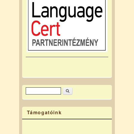
Keresés
Keresés űrlap
Támogatóink