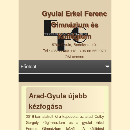
Gyulai Erkel Ferenc
Gimnázium és
Kollégium
5700 Gyula, Bodoky u. 10.
Tel.:+36 66 463 118 | +36 66 562 970
OM 028380
Arad-Gyula újabb
kézfogása
2016-ban alakult ki a kapcsolat az aradi Csiky
Gergely Főgimnázium és a gyulai Erkel
Ferenc Gimnázium között. A kötődést