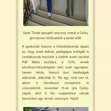
Spier Tünde igazgató asszony mesél a Csíky
gimnázium történetéről a tanári előtt
A gyakorlati haszna a kirándulásainak éppen
az, hogy aradi diákok, pedagógus kollégák is
csatlakoznak hozzánk a túráink során (ezúttal
Páll Mária osztálya, a 10/A), ennek
következményeképpen nem csak egynapos,
hanem tartós, hosszú távú barátságok
alakulnak, alakultak ki. Ha egy mód van rá,
akkor a következő ünnepkörre is
visszatérünk, november 15-én újra Csíky-
napok, ahol 5 fős csapatokkal várnak
bennünket egy remek versenyre. Hajrá!