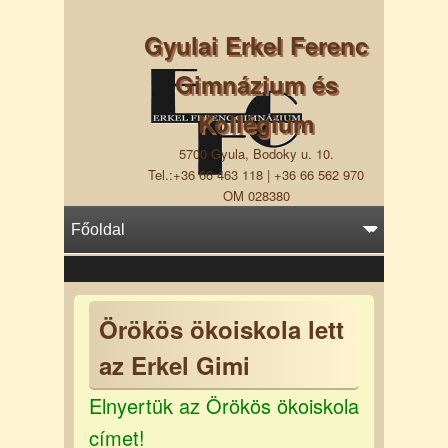
Gyulai Erkel Ferenc
Gimnázium és
Kollégium
5700 Gyula, Bodoky u. 10.
Tel.:+36 66 463 118 | +36 66 562 970
OM 028380
Örökös ökoiskola lett
az Erkel Gimi
Elnyertük az Örökös ökoiskola
címet!