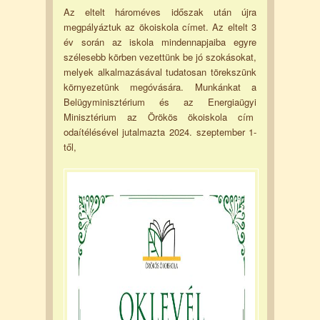
Az eltelt hároméves időszak után újra
megpályáztuk az ökoiskola címet. Az eltelt 3
év során az iskola mindennapjaiba egyre
szélesebb körben vezettünk be jó szokásokat,
melyek alkalmazásával tudatosan törekszünk
környezetünk megóvására. Munkánkat a
Belügyminisztérium és az Energiaügyi
Minisztérium az Örökös ökoiskola cím
odaítélésével jutalmazta 2024. szeptember 1-
től,