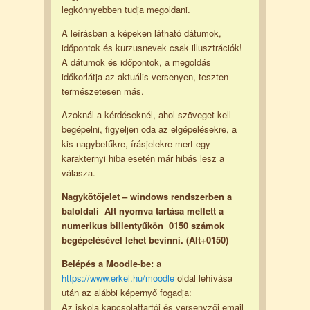
legkönnyebben tudja megoldani.
A leírásban a képeken látható dátumok,
időpontok és kurzusnevek csak illusztrációk!
A dátumok és időpontok, a megoldás
időkorlátja az aktuális versenyen, teszten
természetesen más.
Azoknál a kérdéseknél, ahol szöveget kell
begépelni, figyeljen oda az elgépelésekre, a
kis-nagybetűkre, írásjelekre mert egy
karakternyi hiba esetén már hibás lesz a
válasza.
Nagykötőjelet – windows rendszerben a
baloldali Alt nyomva tartása mellett a
numerikus billentyűkön 0150 számok
begépelésével lehet bevinni. (Alt+0150)
Belépés a Moodle-be:
a
https://www.erkel.hu/moodle
oldal lehívása
után az alábbi képernyő fogadja:
Az iskola kapcsolattartói és versenyzői email