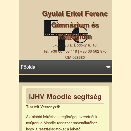
Gyulai Erkel Ferenc
Gimnázium és
Kollégium
5700 Gyula, Bodoky u. 10.
Tel.:+36 66 463 118 | +36 66 562 970
OM 028380
IJHV Moodle segítség
Tisztelt Versenyző!
Az alábbi leírásban segítséget szeretnénk
nyújtani a Moodle rendszer használatához,
hogy a tesztfeladatokat a lehető