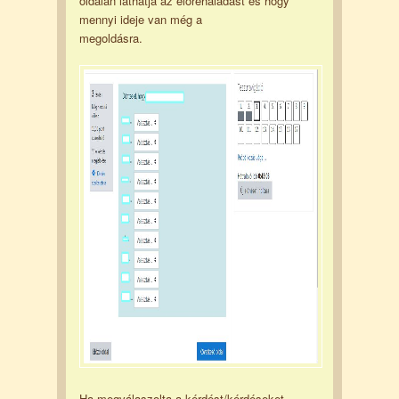
oldalán láthatja az előrehaladást és hogy
mennyi ideje van még a
megoldásra.
Ha megválaszolta a kérdést/kérdéseket