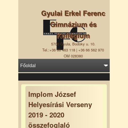
Gyulai Erkel Ferenc
Gimnázium és
Kollégium
5700 Gyula, Bodoky u. 10.
Tel.:+36 66 463 118 | +36 66 562 970
OM 028380
Implom József
Helyesírási Verseny
2019 - 2020
összefoglaló