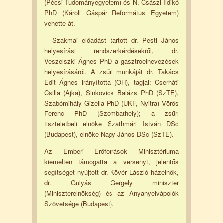
(Pécsi Tudományegyetem) és N. Császi Ildikó
PhD (Károli Gáspár Református Egyetem)
vehette át.
Szakmai előadást tartott dr. Pesti János
helyesírási rendszerkérdésekről, dr.
Veszelszki Ágnes PhD a gasztroelnevezések
helyesírásáról. A zsűri munkáját dr. Takács
Edit Ágnes irányította (OH), tagjai: Cserháti
Csilla (Ajka), Sinkovics Balázs PhD (SzTE),
Szabómihály Gizella PhD (UKF, Nyitra) Vörös
Ferenc PhD (Szombathely); a zsűri
tiszteletbeli elnöke Szathmári István DSc
(Budapest), elnöke Nagy János DSc (SzTE).
Az Emberi Erőforrások Minisztériuma
kiemelten támogatta a versenyt, jelentős
segítséget nyújtott dr. Kövér László házelnök,
dr. Gulyás Gergely miniszter
(Miniszterelnökség) és az Anyanyelvápolók
Szövetsége (Budapest).