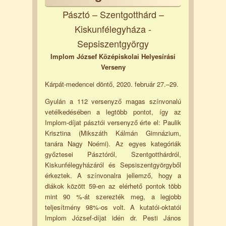
Pásztó – Szentgotthárd –
Kiskunfélegyháza -
Sepsiszentgyörgy
Implom József Középiskolai Helyesírási
Verseny
Kárpát-medencei döntő, 2020. február 27.–29.
Gyulán a 112 versenyző magas színvonalú
vetélkedésében a legtöbb pontot, így az
Implom-díjat pásztói versenyző érte el: Paulik
Krisztina (Mikszáth Kálmán Gimnázium,
tanára Nagy Noémi). Az egyes kategóriák
győztesei Pásztóról, Szentgotthárdról,
Kiskunfélegyházáról és Sepsiszentgyörgyből
érkeztek. A színvonalra jellemző, hogy a
diákok között 59-en az elérhető pontok több
mint 90 %-át szerezték meg, a legjobb
teljesítmény 98%-os volt. A kutatói-oktatói
Implom József-díjat idén dr. Pesti János