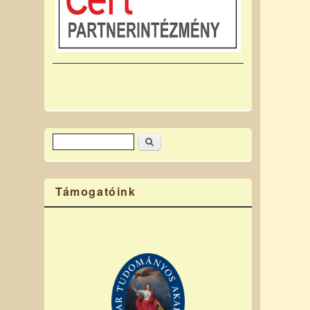
Keresés
Keresés űrlap
Támogatóink