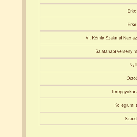
Erke
Erke
VI. Kémia Szakmai Nap az 
Salátanapi verseny "s
Nyí
Octob
Terepgyakorl
Kollégiumi 
Szecs