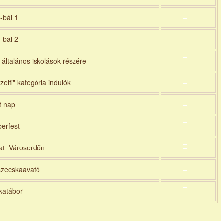
l-bál 1
l-bál 2
általános iskolások részére
zelfi" kategória indulók
lt nap
erfest
at Városerdőn
szecskaavató
katábor