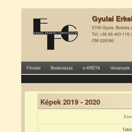
Gyulai Erke
5700 Gyula, Bodoky u
Tel.:+36 66 463 118 
OM 028380
Főoldal
Beiskolázás
e-KRÉTA
Versenyek
Képek 2019 - 2020
Ese
Tabl