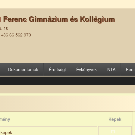
l Ferenc Gimnázium és Kollégium
. 10.
| +36 66 562 970
Dokumentumok
Érettségi
Évkönyvek
NTA
Fenn
mény
Képek
óképek