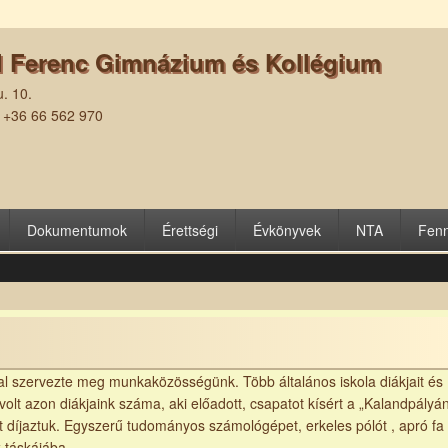
l Ferenc Gimnázium és Kollégium
. 10.
| +36 66 562 970
Dokumentumok
Érettségi
Évkönyvek
NTA
Fenn
 szervezte meg munkaközösségünk. Több általános iskola diákjait és
volt azon diákjaink száma, aki előadott, csapatot kísért a „Kalandpályá
tot díjaztuk. Egyszerű tudományos számológépet, erkeles pólót , apró fa
 táskájába.