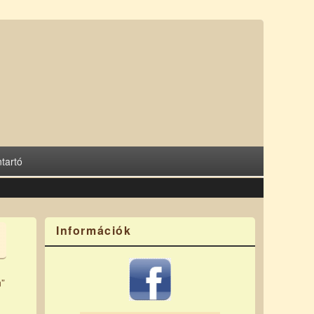
tartó
Információk
n”