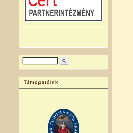
Keresés
Keresés űrlap
Támogatóink