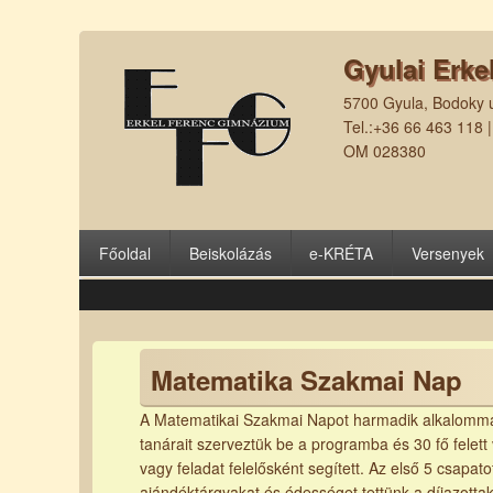
Gyulai Erke
5700 Gyula, Bodoky u
Tel.:+36 66 463 118 
OM 028380
Főoldal
Beiskolázás
e-KRÉTA
Versenyek
Matematika Szakmai Nap
A Matematikai Szakmai Napot harmadik alkalommal
tanárait szerveztük be a programba és 30 fő felett 
vagy feladat felelősként segített. Az első 5 csapa
ajándéktárgyakat és édességet tettünk a díjazottak