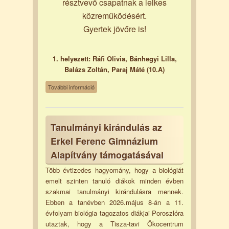
résztvevő csapatnak a lelkes
közreműködésért.
Gyertek jövőre is!
1. helyezett: Ráfi Olivia, Bánhegyi Lilla,
Balázs Zoltán, Paraj Máté (10.A)
British Pub Quiz – Champions League
További információ
tartalommal kapcsolatosan
Tanulmányi kirándulás az
Erkel Ferenc Gimnázium
Alapítvány támogatásával
Több évtizedes hagyomány, hogy a biológiát
emelt szinten tanuló diákok minden évben
szakmai tanulmányi kirándulásra mennek.
Ebben a tanévben 2026.május 8-án a 11.
évfolyam biológia tagozatos diákjai Poroszlóra
utaztak, hogy a Tisza-tavi Ökocentrum