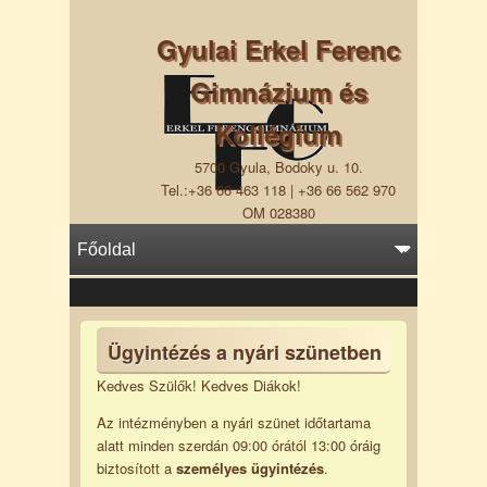
Gyulai Erkel Ferenc
Gimnázium és
Kollégium
5700 Gyula, Bodoky u. 10.
Tel.:+36 66 463 118 | +36 66 562 970
OM 028380
Ügyintézés a nyári szünetben
Kedves Szülők! Kedves Diákok!
Az intézményben a nyári szünet időtartama
alatt minden szerdán 09:00 órától 13:00 óráig
biztosított a
személyes ügyintézés
.