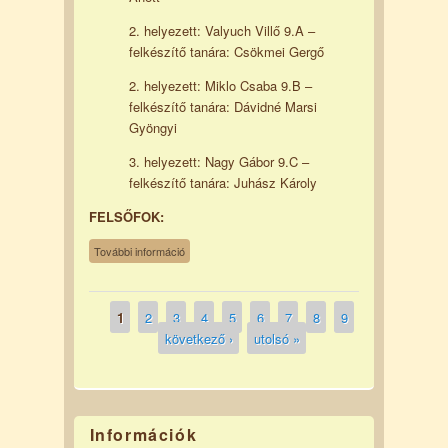
2. helyezett: Valyuch Villő 9.A –
felkészítő tanára: Csökmei Gergő
2. helyezett: Miklo Csaba 9.B –
felkészítő tanára: Dávidné Marsi
Gyöngyi
3. helyezett: Nagy Gábor 9.C –
felkészítő tanára: Juhász Károly
FELSŐFOK:
LANGUAGECERT ANGOL NYELVI
További információ
PRÓBANYELVVIZSGA VERSENY
tartalommal kapcsolatosan
1
2
3
4
5
6
7
8
9
Oldalak
következő ›
utolsó »
Információk