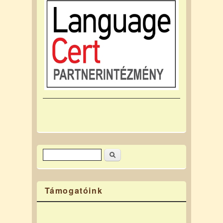
Keresés
Keresés űrlap
Támogatóink