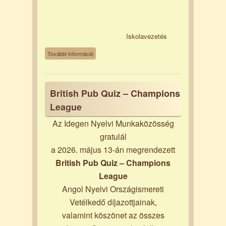
Iskolavezetés
Ügyintézés a nyári szünetben
További információ
tartalommal kapcsolatosan
British Pub Quiz – Champions
League
Az Idegen Nyelvi Munkaközösség
gratulál
a 2026. május 13-án megrendezett
British Pub Quiz – Champions
League
Angol Nyelvi Országismereti
Vetélkedő díjazottjainak,
valamint köszönet az összes