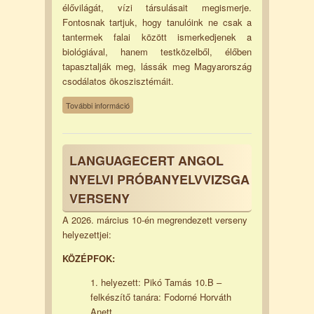
élővilágát, vízi társulásait megismerje.
Fontosnak tartjuk, hogy tanulóink ne csak a
tantermek falai között ismerkedjenek a
biológiával, hanem testközelből, élőben
tapasztalják meg, lássák meg Magyarország
csodálatos ökoszisztémáit.
Tanulmányi kirándulás az Erkel Ferenc
További információ
Gimnázium Alapítvány támogatásával
tartalommal kapcsolatosan
LANGUAGECERT ANGOL
NYELVI PRÓBANYELVVIZSGA
VERSENY
A 2026. március 10-én megrendezett verseny
helyezettjei:
KÖZÉPFOK:
1. helyezett: Pikó Tamás 10.B –
felkészítő tanára: Fodorné Horváth
Anett