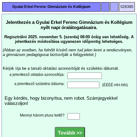
Gyulai Erkel Ferenc Gimnázium és Kollégium
028380
Jelentkezés a Gyulai Erkel Ferenc Gimnázium és Kollégium
nyílt napi óralátogatásaira.
Regisztrálni 2025. november 5. (szerda) 08:00 óráig van lehetőség. A
jelentkezés módosítása ugyanezen időpontig lehetséges.
(Abban az esetben, ha felnőtt kísérő nem tud jelen lenni a rendezvényen,
a gimnázium pedagógusai biztosítják a felügyeletet.)
Kérjük írja be a tanuló oktatási azonosítóját és születési dátumát.
a jelentkező oktatási azonosítója:
a jelentkező születési dátuma:
(ÉÉÉÉ-HH-NN)
Egy kérdés, hogy bizonyítsa, nem robot. Számjegyekkel
válaszoljon!
Mennyi három plusz kettő?
Tovább >>