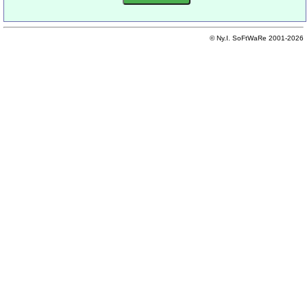
© Ny.I. SoFtWaRe 2001-2026