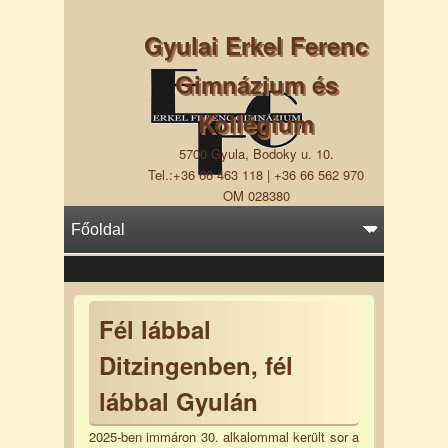
Gyulai Erkel Ferenc
Gimnázium és
Kollégium
5700 Gyula, Bodoky u. 10.
Tel.:+36 66 463 118 | +36 66 562 970
OM 028380
Fél lábbal
Ditzingenben, fél
lábbal Gyulán
2025-ben immáron 30. alkalommal került sor a