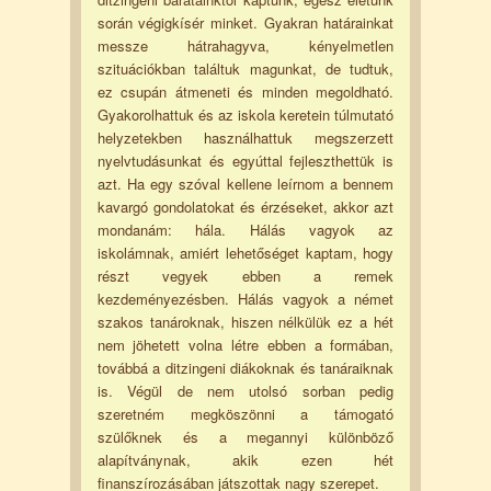
során végigkísér minket. Gyakran határainkat
messze hátrahagyva, kényelmetlen
szituációkban találtuk magunkat, de tudtuk,
ez csupán átmeneti és minden megoldható.
Gyakorolhattuk és az iskola keretein túlmutató
helyzetekben használhattuk megszerzett
nyelvtudásunkat és egyúttal fejleszthettük is
azt. Ha egy szóval kellene leírnom a bennem
kavargó gondolatokat és érzéseket, akkor azt
mondanám: hála. Hálás vagyok az
iskolámnak, amiért lehetőséget kaptam, hogy
részt vegyek ebben a remek
kezdeményezésben. Hálás vagyok a német
szakos tanároknak, hiszen nélkülük ez a hét
nem jöhetett volna létre ebben a formában,
továbbá a ditzingeni diákoknak és tanáraiknak
is. Végül de nem utolsó sorban pedig
szeretném megköszönni a támogató
szülőknek és a megannyi különböző
alapítványnak, akik ezen hét
finanszírozásában játszottak nagy szerepet.