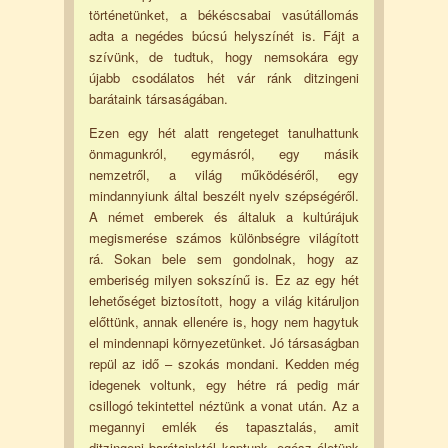
történetünket, a békéscsabai vasútállomás
adta a negédes búcsú helyszínét is. Fájt a
szívünk, de tudtuk, hogy nemsokára egy
újabb csodálatos hét vár ránk ditzingeni
barátaink társaságában.
Ezen egy hét alatt rengeteget tanulhattunk
önmagunkról, egymásról, egy másik
nemzetről, a világ működéséről, egy
mindannyiunk által beszélt nyelv szépségéről.
A német emberek és általuk a kultúrájuk
megismerése számos különbségre világított
rá. Sokan bele sem gondolnak, hogy az
emberiség milyen sokszínű is. Ez az egy hét
lehetőséget biztosított, hogy a világ kitáruljon
előttünk, annak ellenére is, hogy nem hagytuk
el mindennapi környezetünket. Jó társaságban
repül az idő – szokás mondani. Kedden még
idegenek voltunk, egy hétre rá pedig már
csillogó tekintettel néztünk a vonat után. Az a
megannyi emlék és tapasztalás, amit
ditzingeni barátainktól kaptunk, egész életünk