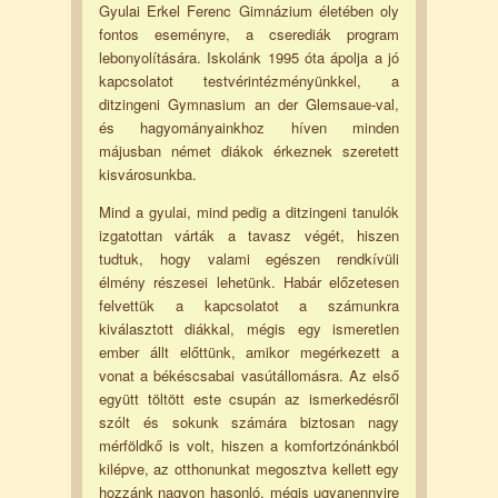
Gyulai Erkel Ferenc Gimnázium életében oly
fontos eseményre, a cserediák program
lebonyolítására. Iskolánk 1995 óta ápolja a jó
kapcsolatot testvérintézményünkkel, a
ditzingeni Gymnasium an der Glemsaue-val,
és hagyományainkhoz híven minden
májusban német diákok érkeznek szeretett
kisvárosunkba.
Mind a gyulai, mind pedig a ditzingeni tanulók
izgatottan várták a tavasz végét, hiszen
tudtuk, hogy valami egészen rendkívüli
élmény részesei lehetünk. Habár előzetesen
felvettük a kapcsolatot a számunkra
kiválasztott diákkal, mégis egy ismeretlen
ember állt előttünk, amikor megérkezett a
vonat a békéscsabai vasútállomásra. Az első
együtt töltött este csupán az ismerkedésről
szólt és sokunk számára biztosan nagy
mérföldkő is volt, hiszen a komfortzónánkból
kilépve, az otthonunkat megosztva kellett egy
hozzánk nagyon hasonló, mégis ugyanennyire