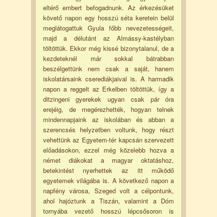
eltérő embert befogadnunk. Az érkezésüket
követő napon egy hosszú séta keretein belül
meglátogattuk Gyula főbb nevezetességeit,
majd a délutánt az Almássy-kastélyban
töltöttük. Ekkor még kissé bizonytalanul, de a
kezdeteknél már sokkal bátrabban
beszélgettünk nem csak a saját, hanem
iskolatársaink cserediákjaival is. A harmadik
napon a reggelt az Erkelben töltöttük, így a
ditzingeni gyerekek ugyan csak pár óra
erejéig, de megérezhették, hogyan telnek
mindennapjaink az iskolában és abban a
szerencsés helyzetben voltunk, hogy részt
vehettünk az Egyetem-tér kapcsán szervezett
előadásokon, ezzel még közelebb hozva a
német diákokat a magyar oktatáshoz,
betekintést nyerhettek az itt működő
egyetemek világába is. A következő napon a
napfény városa, Szeged volt a célpontunk,
ahol hajóztunk a Tiszán, valamint a Dóm
tornyába vezető hosszú lépcsősoron is