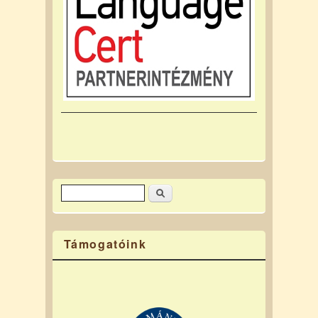
Keresés
Keresés űrlap
Támogatóink