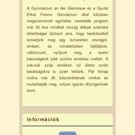
A Gymnasium an der Glemsaue és a Gyulai
Erkel Ferenc Gimnázium által közösen
megszervezett egyhetes cserediák program
már 30 éve mindkét ország diákjai számára
lehetőséget biztosít arra, hogy testközelből
ismerjünk meg egy ismeretlen országot,
embert, és mindeközben fejlődjünk,
változzunk, nyíljunk meg, a nyelvi
készségeink jobb szintre emelése mellett. A
sok-sok szép emléken túl életre szóló
barátságokra is szert tettünk. Pár hónap
múlva már ők köszönthetnek minket és
mutathatják meg, milyen igazán ditzingeninek
lenni.
Információk