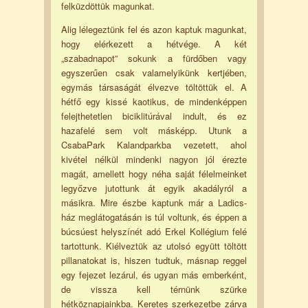
felküzdöttük magunkat.
Alig lélegeztünk fel és azon kaptuk magunkat,
hogy elérkezett a hétvége. A két
„szabadnapot” sokunk a fürdőben vagy
egyszerűen csak valamelyikünk kertjében,
egymás társaságát élvezve töltöttük el. A
hétfő egy kissé kaotikus, de mindenképpen
felejthetetlen biciklitúrával indult, és ez
hazafelé sem volt másképp. Utunk a
CsabaPark Kalandparkba vezetett, ahol
kivétel nélkül mindenki nagyon jól érezte
magát, amellett hogy néha saját félelmeinket
legyőzve jutottunk át egyik akadályról a
másikra. Mire észbe kaptunk már a Ladics-
ház meglátogatásán is túl voltunk, és éppen a
búcsúest helyszínét adó Erkel Kollégium felé
tartottunk. Kiélveztük az utolsó együtt töltött
pillanatokat is, hiszen tudtuk, másnap reggel
egy fejezet lezárul, és ugyan más emberként,
de vissza kell térnünk szürke
hétköznapjainkba. Keretes szerkezetbe zárva