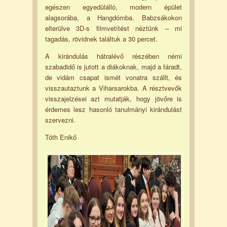
egészen egyedülálló, modern épület
alagsorába, a Hangdómba. Babzsákokon
elterülve 3D-s filmvetítést néztünk – mi
tagadás, rövidnek találtuk a 30 percet.
A kirándulás hátralévő részében némi
szabadidő is jutott a diákoknak, majd a fáradt,
de vidám csapat ismét vonatra szállt, és
visszautaztunk a Viharsarokba. A résztvevők
visszajelzései azt mutatják, hogy jövőre is
érdemes lesz hasonló tanulmányi kirándulást
szervezni.
Tóth Enikő