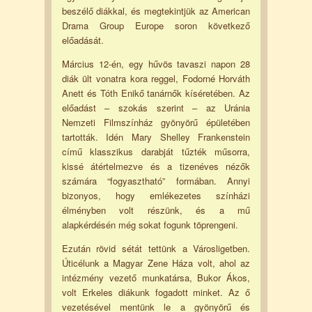
beszélő diákkal, és megtekintjük az American
Drama Group Europe soron következő
előadását.
Március 12-én, egy hűvös tavaszi napon 28
diák ült vonatra kora reggel, Fodorné Horváth
Anett és Tóth Enikő tanárnők kíséretében. Az
előadást – szokás szerint – az Uránia
Nemzeti Filmszínház gyönyörű épületében
tartották. Idén Mary Shelley Frankenstein
című klasszikus darabját tűzték műsorra,
kissé átértelmezve és a tizenéves nézők
számára “fogyasztható” formában. Annyi
bizonyos, hogy emlékezetes színházi
élményben volt részünk, és a mű
alapkérdésén még sokat fogunk töprengeni.
Ezután rövid sétát tettünk a Városligetben.
Úticélunk a Magyar Zene Háza volt, ahol az
intézmény vezető munkatársa, Bukor Ákos,
volt Erkeles diákunk fogadott minket. Az ő
vezetésével mentünk le a gyönyörű és