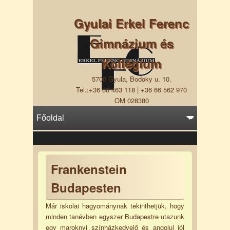
Gyulai Erkel Ferenc
Gimnázium és
Kollégium
5700 Gyula, Bodoky u. 10.
Tel.:+36 66 463 118 | +36 66 562 970
OM 028380
Frankenstein
Budapesten
Már iskolai hagyománynak tekinthetjük, hogy
minden tanévben egyszer Budapestre utazunk
egy maroknyi színházkedvelő és angolul jól