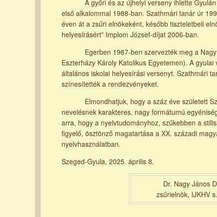
A győri és az újhelyi verseny ihlette Gyulán a
első alkalommal 1988-ban. Szathmári tanár úr 1992
éven át a zsűri elnökeként, később tiszteletbeli e
helyesírásért” Implom József-díjat 2006-ban.
Egerben 1987-ben szervezték meg a Nagy J. Bél
Eszterházy Károly Katolikus Egyetemen). A gyulai
általános iskolai helyesírási versenyt. Szathmári 
színesítették a rendezvényeket.
Elmondhatjuk, hogy a száz éve született Szat
nevelésnek karakteres, nagy formátumú egyénisége
arra, hogy a nyelvtudományhoz, szűkebben a stili
figyelő, ösztönző magatartása a XX. századi magya
nyelvhasználatban.
Szeged-Gyula, 2025. április 8.
Dr. Nagy János 
zsűrielnök, IJKHV s.