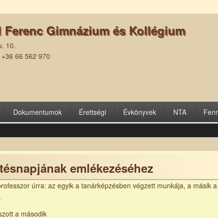
l Ferenc Gimnázium és Kollégium
. 10.
| +36 66 562 970
Dokumentumok
Érettségi
Évkönyvek
NTA
Fenn
letésnapjának emlékezéséhez
ofesszor úrra: az egyik a tanárképzésben végzett munkája, a másik a
.
tszott a második