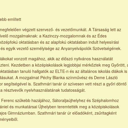
ebb említett
k megfelelően végzett szervező- és vezetőmunkát. A Társaság lett az
művelő mozgalmaknak: a Kazinczy-mozgalomnak és az Édes
középfokú oktatásban és az alapfokú oktatásban indult helyesírási
 és egyik vezető személyisége az Anyanyelvápolók Szövetségének.
at vonzott magához, akik az élőszó nyilvános használatát
eszteni. Kezdetben a középiskolások legjobbjai mérkőztek meg Győrött, 
atásban tanuló hallgatók az ELTE-n és az általános iskolás diákok is
udásukat. A mozgalmat Péchy Blanka színművész és Deme László
r segítségével is. Szathmári tanár úr szívesen vett részt a győri döntő
a a résztvevők nyelvhasználatának tudatosságát.
nc szűkebb hazájához, Sátoraljaújhelyhez és Széphalomhoz
ániel és munkatársai Újhelyben teremtették meg a középiskolások
ajos Gimnáziumban. Szathmári tanár úr előadóként, zsűritagként
ményeiből.