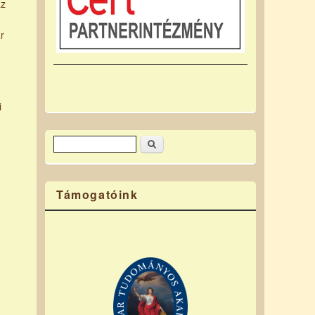
az
r
i
Keresés
Keresés űrlap
Támogatóink