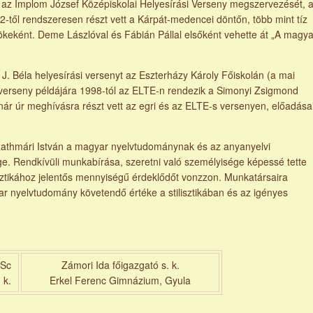
z Implom József Középiskolai Helyesírási Verseny megszervezését, 
-től rendszeresen részt vett a Kárpát-medencei döntőn, több mint tíz
lnökeként. Deme Lászlóval és Fábián Pállal elsőként vehette át „A magya
a helyesírási versenyt az Eszterházy Károly Főiskolán (a mai
 verseny példájára 1998-tól az ELTE-n rendezik a Simonyi Zsigmond
tanár úr meghívásra részt vett az egri és az ELTE-s versenyen, előadása
hmári István a magyar nyelvtudománynak és az anyanyelvi
. Rendkívüli munkabírása, szeretni való személyisége képessé tette
sztikához jelentős mennyiségű érdeklődőt vonzzon. Munkatársaira
r nyelvtudomány követendő értéke a stilisztikában és az igényes
DSc
Zámori Ida főigazgató s. k.
 k.
Erkel Ferenc Gimnázium, Gyula