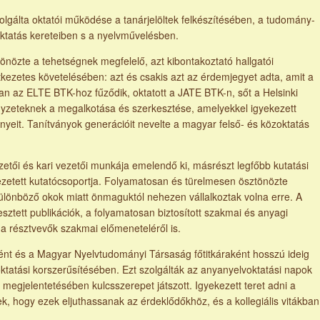
olgálta oktatói működése a tanárjelöltek felkészítésében, a tudomány-
oktatás kereteiben s a nyelvművelésben.
te a tehetségnek megfelelő, azt kibontakoztató hallgatói
tkezetes követelésében: azt és csakis azt az érdemjegyet adta, amit a
 az ELTE BTK-hoz fűződik, oktatott a JATE BTK-n, sőt a Helsinki
gyzeteknek a megalkotása és szerkesztése, amelyekkel igyekezett
yeit. Tanítványok generációit nevelte a magyar felső- és közoktatás
és kari vezetői munkája emelendő ki, másrészt legfőbb kutatási
vezetett kutatócsoportja. Folyamatosan és türelmesen ösztönözte
különböző okok miatt önmaguktól nehezen vállalkoztak volna erre. A
ztett publikációk, a folyamatosan biztosított szakmai és anyagi
ak a résztvevők szakmai előmeneteléről is.
és a Magyar Nyelvtudományi Társaság főtitkáraként hosszú ideig
oktatási korszerűsítésében. Ezt szolgálták az anyanyelvoktatási napok
megjelentetésében kulcsszerepet játszott. Igyekezett teret adni a
, hogy ezek eljuthassanak az érdeklődőkhöz, és a kollegiális vitákban