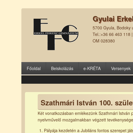
Gyulai Erke
5700 Gyula, Bodoky u
Tel.:+36 66 463 118 
OM 028380
Főoldal
Beiskolázás
e-KRÉTA
Versenyek
Szathmári István 100. szü
Két vonatkozásban emlékezünk Szathmári István pr
nyelvművelő mozgalmakban végzett tevékenysége
Pályája kezdetén a Jubiláns fontos szerepet já