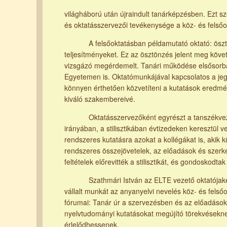
világháború után újraindult tanárképzésben. Ezt sz
és oktatásszervezői tevékenysége a köz- és felső
A felsőoktatásban példamutató oktató: ösztönöz
teljesítményeket. Ez az ösztönzés jelent meg köve
vizsgázó megérdemelt. Tanári működése elsősorban
Egyetemen is. Oktatómunkájával kapcsolatos a je
könnyen érthetően közvetíteni a kutatások eredmén
kiváló szakembereivé.
Oktatásszervezőként egyrészt a tanszékvezetői 
irányában, a stilisztikában évtizedeken keresztül 
rendszeres kutatásra azokat a kollégákat is, akik 
rendszeres összejövetelek, az előadások és szerkes
feltételek előrevitték a stilisztikát, és gondoskodt
Szathmári István az ELTE vezető oktatójaként 
vállalt munkát az anyanyelvi nevelés köz- és felső
fórumai: Tanár úr a szervezésben és az előadások 
nyelvtudományi kutatásokat megújító törekvéseknek
érlelődhessenek.