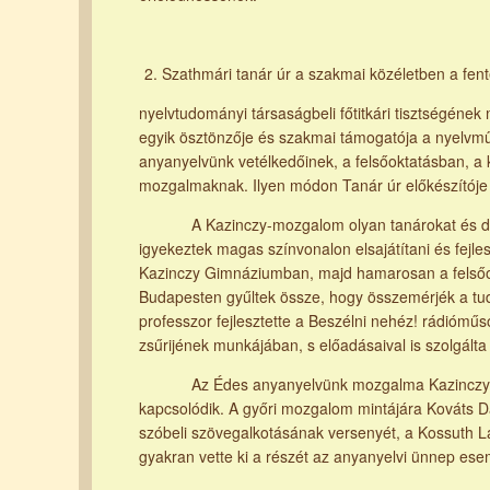
Szathmári tanár úr a szakmai közéletben a fent
nyelvtudományi társaságbeli főtitkári tisztségéne
egyik ösztönzője és szakmai támogatója a nyelv
anyanyelvünk vetélkedőinek, a felsőoktatásban, a 
mozgalmaknak. Ilyen módon Tanár úr előkészítóje
A Kazinczy-mozgalom olyan tanárokat és diákok
igyekeztek magas színvonalon elsajátítani és fejl
Kazinczy Gimnáziumban, majd hamarosan a felsőokt
Budapesten gyűltek össze, hogy összemérjék a t
professzor fejlesztette a Beszélni nehéz! rádióműso
zsűrijének munkájában, s előadásaival is szolgált
Az Édes anyanyelvünk mozgalma Kazinczy Fere
kapcsolódik. A győri mozgalom mintájára Kováts D
szóbeli szövegalkotásának versenyét, a Kossuth L
gyakran vette ki a részét az anyanyelvi ünnep ese