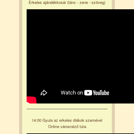
Erkeles ajándékkosár (tánc - zene - szöveg)
14:00 Gyula az erkeles diákok szemével
Online városnéző túra