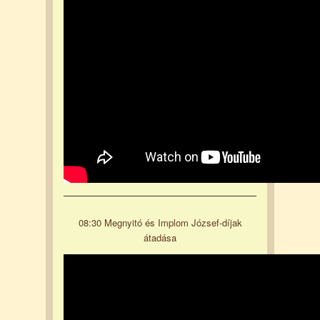
08:30 Megnyitó és Implom József-díjak
átadása