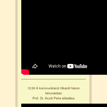
13:30 A kommunikáció titkairól három
felvonásban
Prof. Dr. Aczél Petra előadása