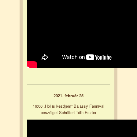
2021. február 25
16:00 „Hol is kezdjem” Balássy Fannival
beszélget Schriffert-Tóth Eszter