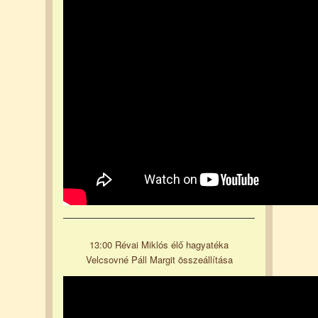
13:00 Révai Miklós élő hagyatéka
Velcsovné Páll Margit összeállítása