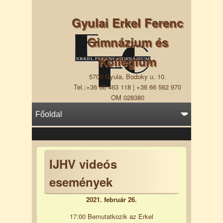
Gyulai Erkel Ferenc
Gimnázium és
Kollégium
5700 Gyula, Bodoky u. 10.
Tel.:+36 66 463 118 | +36 66 562 970
OM 028380
IJHV videós
események
2021. február 26.
17:00 Bemutatkozik az Erkel