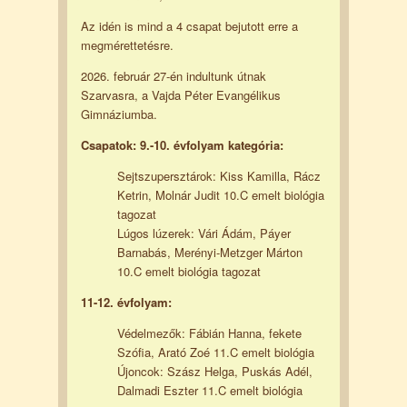
Az idén is mind a 4 csapat bejutott erre a
megmérettetésre.
2026. február 27-én indultunk útnak
Szarvasra, a Vajda Péter Evangélikus
Gimnáziumba.
Csapatok: 9.-10. évfolyam kategória:
Sejtszupersztárok: Kiss Kamilla, Rácz
Ketrin, Molnár Judit 10.C emelt biológia
tagozat
Lúgos lúzerek: Vári Ádám, Páyer
Barnabás, Merényi-Metzger Márton
10.C emelt biológia tagozat
11-12. évfolyam:
Védelmezők: Fábián Hanna, fekete
Szófia, Arató Zoé 11.C emelt biológia
Újoncok: Szász Helga, Puskás Adél,
Dalmadi Eszter 11.C emelt biológia