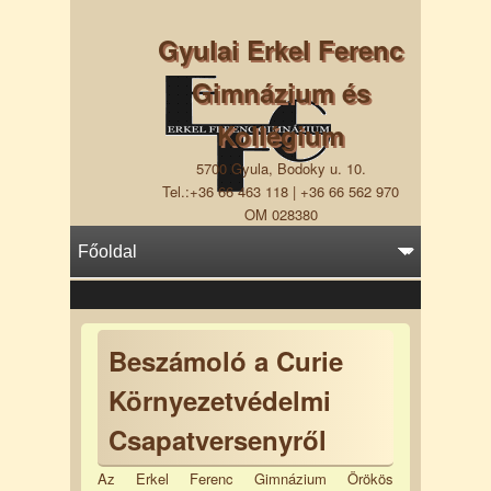
Gyulai Erkel Ferenc
Gimnázium és
Kollégium
5700 Gyula, Bodoky u. 10.
Tel.:+36 66 463 118 | +36 66 562 970
OM 028380
Beszámoló a Curie
Környezetvédelmi
Csapatversenyről
Az Erkel Ferenc Gimnázium Örökös