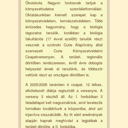
Ökoiskola. Nagyon fontosnak tartjuk a
környezettudatos szemléletformálást.
Oktatásunkban kiemelt szerepet kap a
környezetvédelem, természetvédelem. Több
évtizedes hagyomány, hogy a biológia
tagozatos tanulók, korábban a biológia
fakultációs (17 évvel ezelőtt) tanulók részt
vesznek a szolnoki Curie Alapítvány által
szervezett Curie Környezetvédelmi
Csapatversenyen. A területi, regionális
döntőben rendszeresen, évről évre dobogós
helyezést érnek el tanulóink, és többször
vettünk részt az országos döntőben is.
A 2025/2026 tanévben 4 csapat, 12 lelkes,
elkötelezett diákja regisztrált a versenyre. A
verseny 3 részből áll. Az I. fordulóban 3
feladatlapot kell megcsinálniuk, amit levelezős
formában továbbítunk a központba, ahol azt
kijavítva visszaküldik. Az itt elért eredmények
alapján kapnak meghívást a legjobbak a
területi döntőre, a II. fordulóba.