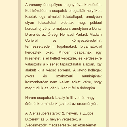
A verseny ünnepélyes megnyitóval kezdődött.
Ezt követően a csapatok elfoglalták helyüket.
Kaptak egy elméleti feladatlapot, amelyben
olyan feladatokat oldottak meg, például
keresztrejtvény formájában, amelyben a Duna-
Dráva és az Őrségi Nemzeti Parkról, Madam
Curieről és környezetvédelmi,
természetvédelmi fogalmakról, folyamatokról
kérdezték őket. Minden csapatnak egy
kísérletet is el kellett végeznie, és kérdésekre
válaszolni a kísérlet tapasztalatai alapján. Így
alakult ki a végső sorrend. A javító kollégák
gyors és szakszerű munkájának
köszönhetően nem kellett sokat várni, hogy
meg tudjuk az idén ki került fel a dobogóra.
Három csapatunk tavaly is itt volt és nagy
örömünkre mindenki javított az eredményén.
A „Sejtszupersztárok” 2. helyen, a „Lúgos
Lúzerek” az 5. helyen végeztek, a
„Védelmezők” megszerezték az ezüstérmet,