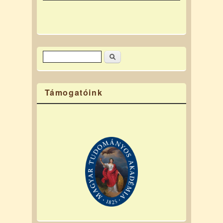
Keresés
Keresés űrlap
Támogatóink