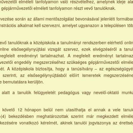
űvezetői elméleti tanfolyamon való részvételhez, amelynek ideje ala
 gépjárművezetői elméleti tanfolyamon részt vevő tanulóknak.
vezése során az állami mentőszolgálat bevonásával jelenléti formába
strációs alkalmat kell szervezni, amelyet ugyanazon a településen tö
vevő tanulóknak a középiskola a tanulmányi rendszerben elérhető onli
nline elsősegélynyújtási vizsgát szervez, ezek elvégzéséről a tanu
egfelelt eredményt tartalmazhat. A megfelelt eredményt tartalma
rművezetői engedély megszerzéséhez szükséges gépjárművezetői elméle
sét. A középiskola biztosítja, hogy a tanúsítvány – az egészségügyé
 szerinti, az elsősegélynyújtásból előírt ismeretek megszerzésén
e bemutatásra kerüljön.
e alatt a tanulók felügyeletét pedagógus vagy nevelő-oktató munk
 követő 12 hónapon belül nem utasíthatja el annak a vele tanul
(4) bekezdésben meghatározottak szerint már megkezdett elméle
tkezésére vonatkozó kérelmét, akinek tanulói jogviszonya az érettsé