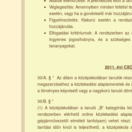
Adatok ellenőrzése: A jelentkezés előtt a tan
Véglegesítés: Amennyiben minden feltétel tel
esetén, vagy ha a gondviselő már hozzájáru
Figyelmeztetés: Kiskorú esetén a rendsz
hozzájárulás.
Elfogadási kritériumok: A rendszerben az 
ingyenes jogosítványra, és a szükséges
tananyagokat.
2011. évi CXC
30/A. § * Az állam a középiskolában tanulók részé
megszerzéséhez a közlekedési alapismeretek és gya
a törvényes képviselő vagy a nagykorú tanuló dönt
30/B. § *
(1) A középiskolában a tanuló „B” kategóriás k
rendszerben elérhető online közlekedési alapi
gépjárművezetői elméleti tanfolyam) vehet részt.
tanítási időn kívül is teljesíthető, a középiskol