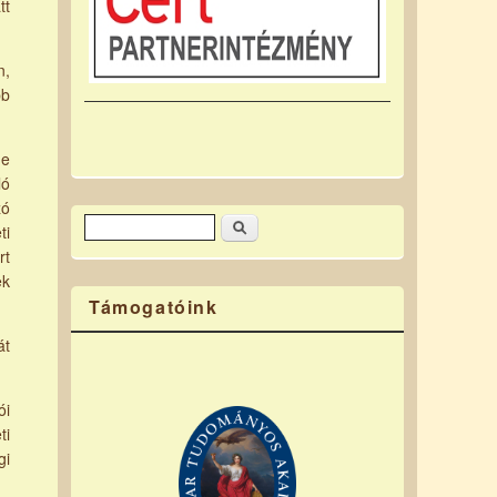
tt
n,
bb
ne
ló
zó
Keresés
Keresés űrlap
ti
rt
ek
Támogatóink
át
ói
ti
gi