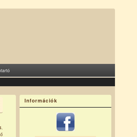
tartó
Információk
4.
ző