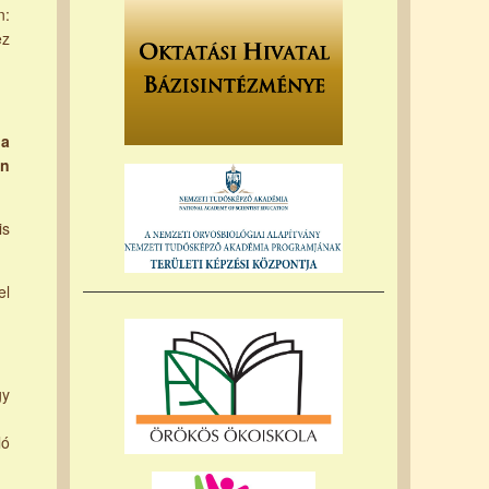
n:
ez
,
a
on
is
el
gy
ló