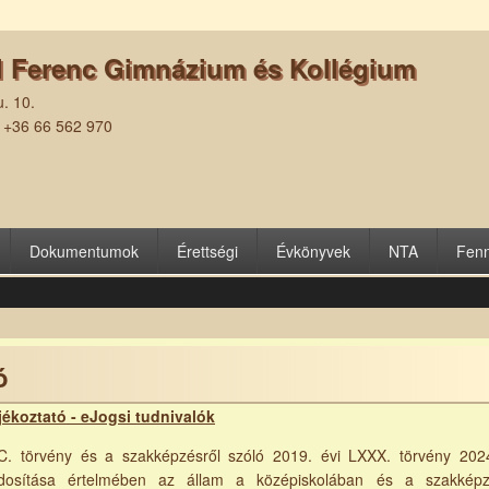
l Ferenc Gimnázium és Kollégium
. 10.
| +36 66 562 970
Dokumentumok
Érettségi
Évkönyvek
NTA
Fenn
ó
ájékoztató - eJogsi tudnivalók
C. törvény és a szakképzésről szóló 2019. évi LXXX. törvény 202
dosítása értelmében az állam a középiskolában és a szakkép