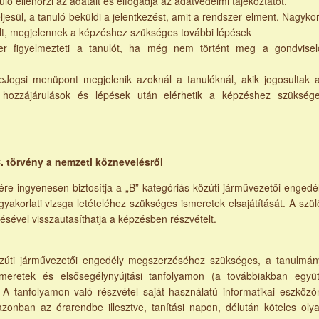
uló ellenőrzi az adatait és elfogadja az adatvédelmi tájékoztatót.
jesül, a tanuló beküldi a jelentkezést, amit a rendszer elment. Nagyko
lt, megjelennek a képzéshez szükséges további lépések
er figyelmezteti a tanulót, ha még nem történt meg a gondvisel
eJogsi menüpont megjelenik azoknál a tanulóknál, akik jogosultak 
 hozzájárulások és lépések után elérhetik a képzéshez szükség
. törvény a nemzeti köznevelésről
re ingyenesen biztosítja a „B” kategóriás közúti járművezetői engedé
korlati vizsga letételéhez szükséges ismeretek elsajátítását. A szül
ésével visszautasíthatja a képzésben részvételt.
özúti járművezetői engedély megszerzéséhez szükséges, a tanulmán
smeretek és elsősegélynyújtási tanfolyamon (a továbbiakban együt
 A tanfolyamon való részvétel saját használatú informatikai eszközö
a azonban az órarendbe illesztve, tanítási napon, délután köteles oly