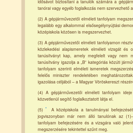
idősávot biztosítani a tanulók számára a gépjárm
tanórai vagy egyéb foglalkozás nem szervezhető a
(2) A gépjárművezetői elméleti tanfolyam megszer
legalább egy alkalommal elsősegélynyújtási demon
középiskola közösen is megszervezhet.
(3) A gépjárművezetői elméleti tanfolyamon részt
közlekedési alapismeretek elméleti vizsgát és o
tanúsítványt kap, amely megfelelt vagy nem m
tanúsítvány igazolja a „B” kategóriás közúti já
tanfolyam szerinti elméleti ismeretek megszerzé
felelős miniszter rendeletében meghatározottak
igazolása céljából – a Magyar Vöröskereszt részér
(4) A gépjárművezetői elméleti tanfolyam idej
közvetlenül segítő foglalkoztatott látja el.
*
(5)
A középiskola a tanulmányai befejezését
jogviszonyban már nem álló tanulónak az (1)–
tanfolyam befejezésére és a vizsgára való jelen
megszerzésére tekintettel szűnt meg.