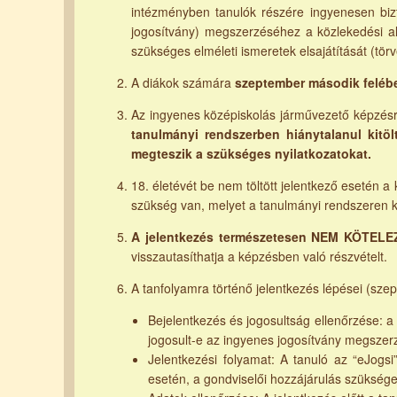
intézményben tanulók részére ingyenesen bizt
jogosítvány) megszerzéséhez a közlekedési al
szükséges elméleti ismeretek elsajátítását (törv
A diákok számára
szeptember második feléb
Az ingyenes középiskolás járművezető képzésre
tanulmányi rendszerben hiánytalanul kitölti
megteszik a szükséges nyilatkozatokat.
18. életévét be nem töltött jelentkező esetén 
szükség van, melyet a tanulmányi rendszeren k
A jelentkezés természetesen NEM KÖTEL
visszautasíthatja a képzésben való részvételt.
A tanfolyamra történő jelentkezés lépései (sze
Bejelentkezés és jogosultság ellenőrzése: a
jogosult-e az ingyenes jogosítvány megszer
Jelentkezési folyamat: A tanuló az “eJogsi”
esetén, a gondviselői hozzájárulás szüksége