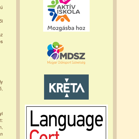
rú
ői
az
es
ly
ő,
yi
t:
n,
an