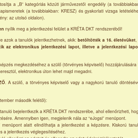
osítja a „B” kategóriás közúti járművezetői engedély (a továbbiakba
apismeretek (a továbbiakban: KRESZ) és gyakorlati vizsga letételéh
ény: az utolsó oldalon).
en
nyílik meg a jelentkezési felület a KRÉTA DKT rendszeréből!
 azok a tanulók jelentkezhetnek, akik:
betöltötték a 16. életévüket
k az elektronikus jelentkezési lapot, illetve a jelentkezési lap
a képzés megkezdéséhez a szülő (törvényes képviselő) hozzájárulására 
eresztül, elektronikus úton lehet majd megadni.
EZŐ
. A szülő, a törvényes képviselő vagy a nagykorú tanuló döntésév
ptember második felétől):
 tanuló bejelentkezik a KRÉTA DKT rendszerébe, ahol ellenőrizheti, ho
zésére. Amennyiben igen, megjelenik nála az “eJogsi” menüpont.
 menüpont alatt elindíthatja a jelentkezést a képzésre. Kiskorú tanu
s a jelentkezés véglegesítéséhez.