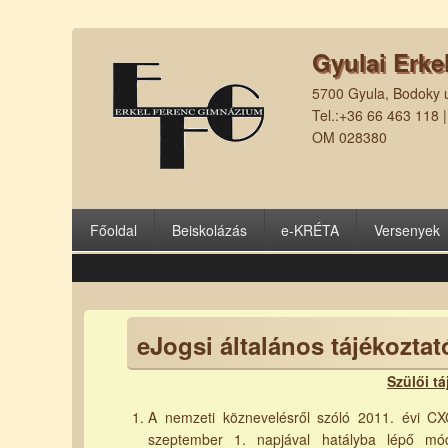
Gyulai Erke
5700 Gyula, Bodoky u
Tel.:+36 66 463 118 
OM 028380
Főoldal
Beiskolázás
e-KRÉTA
Versenyek
eJogsi általános tájékoztat
Szülői t
A nemzeti köznevelésről szóló 2011. évi CX
szeptember 1. napjával hatályba lépő mó