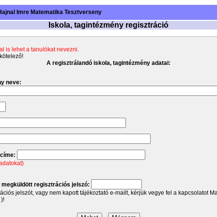
Hajnal Imre Matematika Tesztverseny
Iskola, tagintézmény regisztráció
al is lehet a tanulókat nevezni.
kötelező!
A regisztrálandó iskola, tagintézmény adatai:
ny neve:
 címe:
ladatokat)
 megküldött regisztrációs jelszó:
ációs jelszót, vagy nem kapott tájékoztató e-mailt, kérjük vegye fel a kapcsolatot M
)!