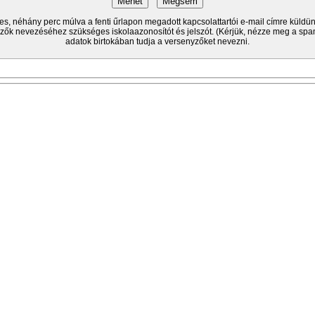
res, néhány perc múlva a fenti űrlapon megadott kapcsolattartói e-mail címre küldü
ők nevezéséhez szükséges iskolaazonosítót és jelszót. (Kérjük, nézze meg a spa
adatok birtokában tudja a versenyzőket nevezni.