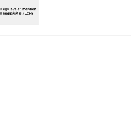
nk egy levelet, melyben
m mappáját is.) Ezen