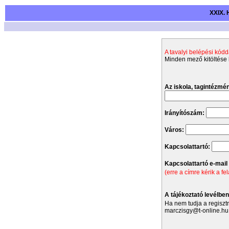
XXIX. 
A tavalyi belépési kódd
Minden mező kitöltése 
Az iskola, tagintézmé
Irányítószám:
Város:
Kapcsolattartó:
Kapcsolattartó e-mail
(erre a címre kérik a fe
A tájékoztató levélben
Ha nem tudja a regisztr
marczisgy@t-online.hu 